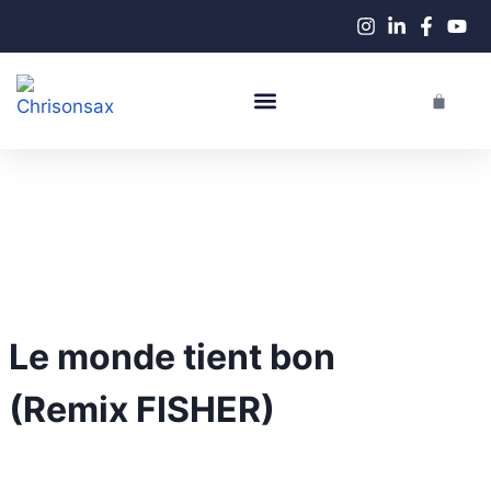
Performance En Live
Cours De Saxophone
Le monde tient bon
(Remix FISHER)