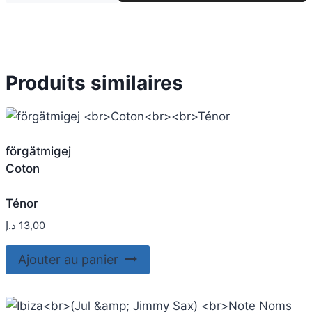
Produits similaires
förgätmigej
Coton
Ténor
د.إ
13,00
Ajouter au panier