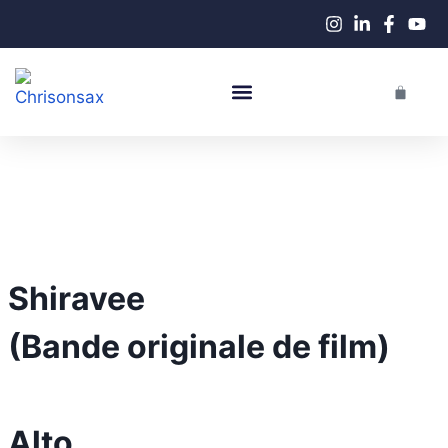
Performance En Live
Cours De Saxophone
Shiravee
(Bande originale de film)
Alto