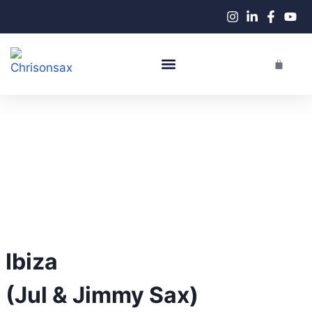
Performance En Live
Cours De Saxophone
Ibiza
(Jul & Jimmy Sax)