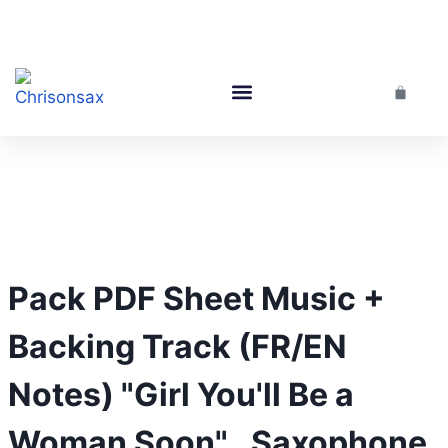
Performance En Live
Cours De Saxophone
Pack PDF Sheet Music +
Backing Track (FR/EN
Notes) "Girl You'll Be a
Woman Soon" . Saxophone