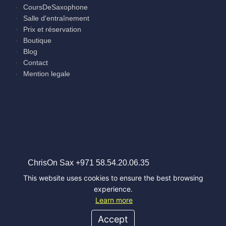
CoursDeSaxophone
Salle d'entraînement
Prix et réservation
Boutique
Blog
Contact
Mention legale
ChrisOn Sax +971 58.54.20.06.35
contact@chrisonsax.com
This website uses cookies to ensure the best browsing
experience.
Learn more
Site Créé Par :
Bacs à sable créatifs
Accept