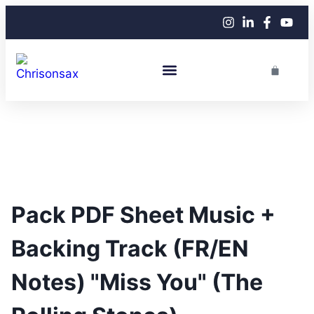
Performance En Live
Cours De Saxophone
Pack PDF Sheet Music +
Backing Track (FR/EN
Notes) "Miss You" (The