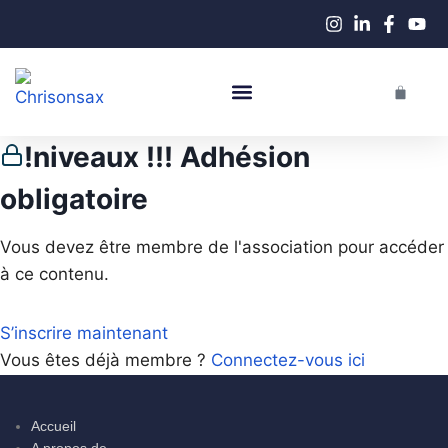
Performance En Live
Cours De Saxophone
!niveaux !!! Adhésion
obligatoire
Vous devez être membre de l'association pour accéder
à ce contenu.
S’inscrire maintenant
Vous êtes déjà membre ?
Connectez-vous ici
Accueil
A propos de